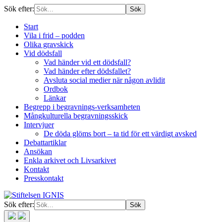
Sök efter:
Start
Vila i frid – podden
Olika gravskick
Vid dödsfall
Vad händer vid ett dödsfall?
Vad händer efter dödsfallet?
Avsluta social medier när någon avlidit
Ordbok
Länkar
Begrepp i begravnings-verksamheten
Mångkulturella begravningsskick
Intervjuer
De döda glöms bort – ta tid för ett värdigt avsked
Debattartiklar
Ansökan
Enkla arkivet och Livsarkivet
Kontakt
Presskontakt
Sök efter: