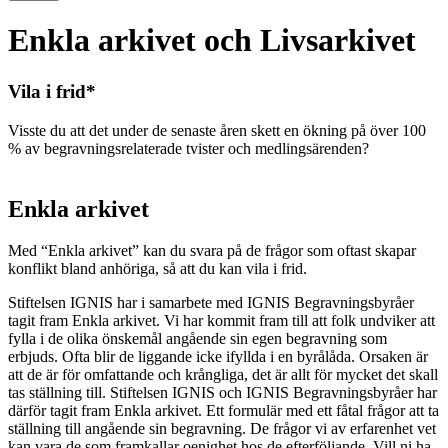
Enkla arkivet och Livsarkivet
Vila i frid*
Visste du att det under de senaste åren skett en ökning på över 100
% av begravningsrelaterade tvister och medlingsärenden?
Enkla arkivet
Med “Enkla arkivet” kan du svara på de frågor som oftast skapar
konflikt bland anhöriga, så att du kan vila i frid.
Stiftelsen IGNIS har i samarbete med IGNIS Begravningsbyråer
tagit fram Enkla arkivet. Vi har kommit fram till att folk undviker att
fylla i de olika önskemål angående sin egen begravning som
erbjuds. Ofta blir de liggande icke ifyllda i en byrålåda. Orsaken är
att de är för omfattande och krångliga, det är allt för mycket det skall
tas ställning till. Stiftelsen IGNIS och IGNIS Begravningsbyråer har
därför tagit fram Enkla arkivet. Ett formulär med ett fåtal frågor att ta
ställning till angående sin begravning. De frågor vi av erfarenhet vet
kan vara de som framkallar oenighet hos de efterföljande. Vill ni ha