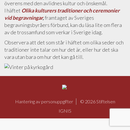
överens med den avlidnes kultur och önskemål.
I häftet
Olika kulturers traditioner och ceremonier
vid begravningar
,
framtaget av Sveriges
begravningsbyråers förbund, kan du läsa lite om flera
av de trossamfund som verkar i Sverige idag.
Observera att det som står i häftet om olika seder och
traditioner inte talar om hur det är, eller hur det ska
vara utan bara om hur det kan gå till.
S
i
Hantering av personuppgifter
© 2026
Stiftelsen
d
IGNIS
f