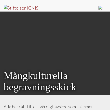
Mångkulturella
begravningsskick
Alla har rätt till ett värdigt avsked som stämmer