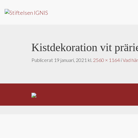
Kistdekoration vit prär
Publicerat
19 januari, 2021
kl.
2560 × 1164
i
Vad hän
S
i
d
f