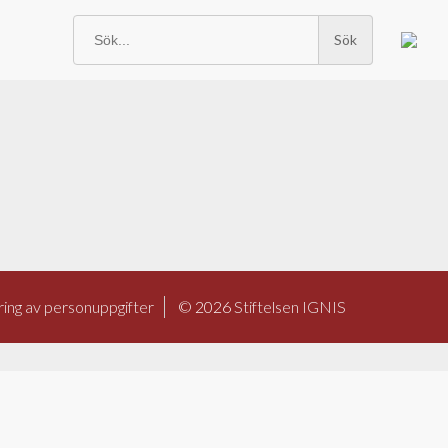
Sök
efter:
ing av personuppgifter
© 2026
Stiftelsen IGNIS