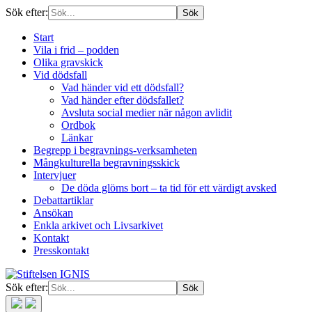
Sök efter:
Start
Vila i frid – podden
Olika gravskick
Vid dödsfall
Vad händer vid ett dödsfall?
Vad händer efter dödsfallet?
Avsluta social medier när någon avlidit
Ordbok
Länkar
Begrepp i begravnings-verksamheten
Mångkulturella begravningsskick
Intervjuer
De döda glöms bort – ta tid för ett värdigt avsked
Debattartiklar
Ansökan
Enkla arkivet och Livsarkivet
Kontakt
Presskontakt
Sök efter: