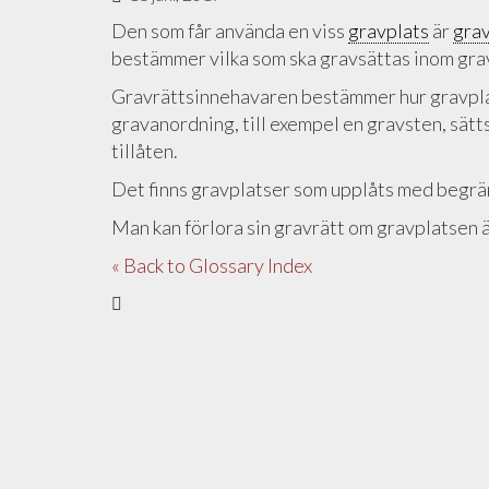
Den som får använda en viss
gravplats
är
gra
bestämmer vilka som ska gravsättas inom gra
Gravrättsinnehavaren bestämmer hur gravpla
gravanordning, till exempel en gravsten, sä
tillåten.
Det finns gravplatser som upplåts med begrä
Man kan förlora sin gravrätt om gravplatsen
« Back to Glossary Index