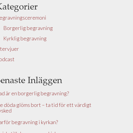
Kategorier
egravningsceremoni
Borgerlig begravning
Kyrklig begravning
ntervjuer
odcast
enaste Inläggen
ad är en borgerlig begravning?
e döda glöms bort – ta tid för ett värdigt
vsked
arför begravning i kyrkan?