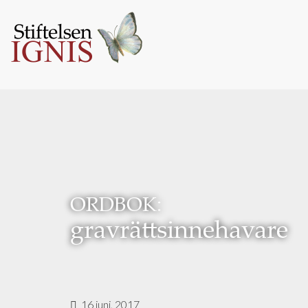
ORDBOK:
gravrättsinnehavare
16 juni, 2017