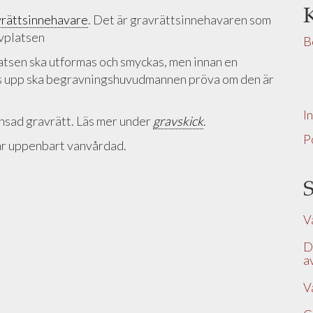
vrättsinnehavare
. Det är gravrättsinnehavaren som
vplatsen
B
tsen ska utformas och smyckas, men innan en
tts upp ska begravningshuvudmannen pröva om den är
I
nsad gravrätt. Läs mer under
gravskick
.
P
 är uppenbart vanvårdad.
S
V
D
a
V